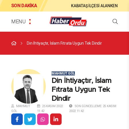
SON DAKIKA
HATLARI YENİLENİYOR
KABATAŞ İLÇESİ ALANKENT İÇME SUYU AR
MENU
Din İhtiyaçtır, İslam Fıtrata Uygun Tek Dindir
MAHMUT GÖL
Din İhtiyaçtır, İslam
Fıtrata Uygun Tek
Dindir
MAHMUT
25 KASIM 2022
SON GÜNCELLEME: 25 KASIM
GÖL
11:42
2022 11:42