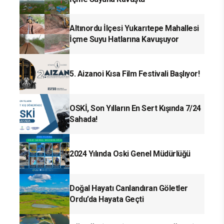
Altınordu İlçesi Yukarıtepe Mahallesi
İçme Suyu Hatlarına Kavuşuyor
5. Aizanoi Kısa Film Festivali Başlıyor!
OSKİ, Son Yılların En Sert Kışında 7/24
Sahada!
2024 Yılında Oski Genel Müdürlüğü
Doğal Hayatı Canlandıran Göletler
Ordu’da Hayata Geçti