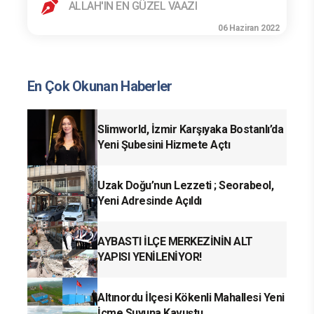
ALLAH'IN EN GÜZEL VAAZI
06 Haziran 2022
En Çok Okunan Haberler
Slimworld, İzmir Karşıyaka Bostanlı’da
Yeni Şubesini Hizmete Açtı
Uzak Doğu’nun Lezzeti ; Seorabeol,
Yeni Adresinde Açıldı
AYBASTI İLÇE MERKEZİNİN ALT
YAPISI YENİLENİYOR!
Altınordu İlçesi Kökenli Mahallesi Yeni
İçme Suyuna Kavuştu