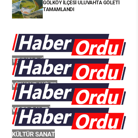
GÖLKÖY İLÇESİ ULUVAHTA GÖLETİ
TAMAMLANDI
TEKNOLOJİ
VİZYONDAKİLER
VIDEO GALERİ
KÜLTÜR SANAT